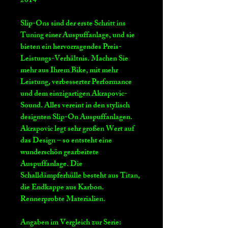
2014
Slip-Ons sind der erste Schritt ins
Tuning einer Auspuffanlage, und sie
bieten ein hervorragendes Preis-
Leistungs-Verhältnis. Machen Sie
mehr aus Ihrem Bike, mit mehr
Leistung, verbesserter Performance
und dem einzigartigen Akrapovic-
Sound. Alles vereint in den stylisch
designten Slip-On Auspuffanlagen.
Akrapovic legt sehr großen Wert auf
das Design – so entsteht eine
wunderschön gearbeitete
Auspuffanlage. Die
Schalldämpferhülle besteht aus Titan,
die Endkappe aus Karbon.
Rennerprobte Materialien.
Angaben im Vergleich zur Serie: