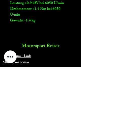
Leistung +0.9 kW bei 6050 U/min
Drehmoment +1.4 Nm bei 6050
U/min
Gewicht -1.4 kg
Motorsport Reiter
Impressum - Link
Motorsport Reiter
Telefon: 0160/93120741
Mail:
info@motorsport-reiter.de
Umsatzsteuer-Identifikationsnummer:
DE311734547
Shop