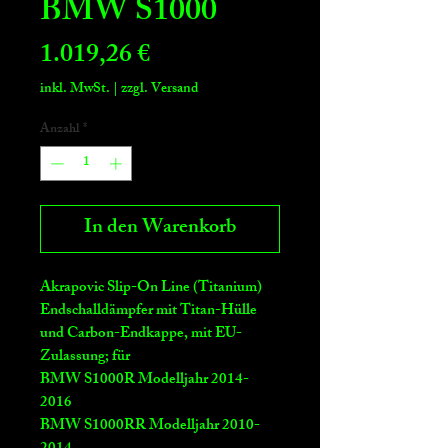
BMW S1000
Preis
1.019,26 €
inkl. MwSt.
|
zzgl. Versand
Anzahl
*
In den Warenkorb
Akrapovic Slip-On Line (Titanium)
Endschalldämpfer mit Titan-Hülle
und Carbon-Endkappe, mit EU-
Zulassung; für
BMW S1000R Modelljahr 2014-
2016
BMW S1000RR Modelljahr 2010-