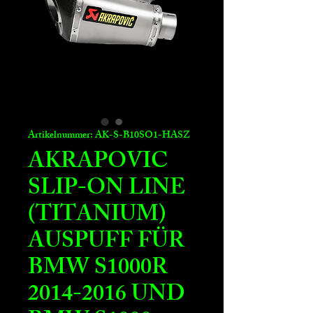
Artikelnummer: AK-S-B10SO1-HASZ
AKRAPOVIC
SLIP-ON LINE
(TITANIUM)
AUSPUFF FÜR
BMW S1000R
2014-2016 UND