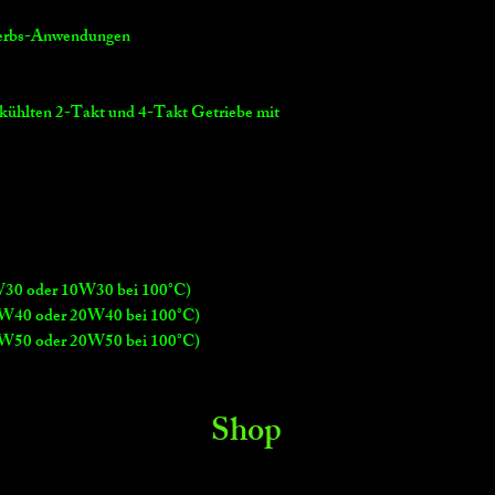
S
ewerbs-Anwendungen
U
S
@
21
gekühlten 2-Takt und 4-Takt Getriebe mit
0°
F
Vi
31.
63.
sc
63
45
osi
ty
5W30 oder 10W30 bei 100°C)
cS
10W40 oder 20W40 bei 100°C)
t
15W50 oder 20W50 bei 100°C)
@
40
°C
Shop
Vi
5.5
8.5
sc
4
7
osi