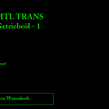
 MTL TRANS
triebeöl - 1
rsand
den Warenkorb