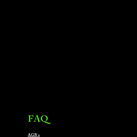
89.
29
FAQ
10.
66
AGB´s