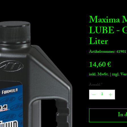
Maxima
LUBE - Ge
Liter
Artikelnummer: 41901
Preis
14,60 €
inkl. MwSt.
|
zzgl. Ve
Anzahl
*
In 