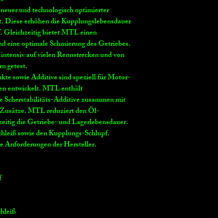
avi
1
6
euer und technologisch optimierter
ty
°A
rt. Diese erhöhen die Kupplungslebensdauer
.P.
f. Gleichzeitig bietet MTL einen
I.
nd eine optimale Schmierung des Getriebes.
ntensiv auf vielen Rennstrecken und von
Vi
16
32
rn getest.
sc
3
8
kte sowie Additive sind speziell für Motor-
osi
en entwickelt. MTL enthält
ty
 Scherstabilitäts-Additive zusammen mit
S
Zusätze. MTL reduziert den Öl-
U
zeitig die Getriebe- und Lagerlebensdauer.
S
hleiß sowie den Kupplungs-Schlupf.
@
10
e Anforderungen der Hersteller.
0°
F
f
Vi
44.
55.
sc
8
1
osi
hleiß
ty