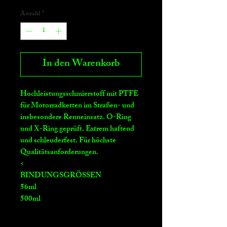
Anzahl
*
In den Warenkorb
Hochleistungsschmierstoff mit PTFE
für Motorradketten im Straßen- und
insbesondere Renneinsatz. O-Ring
und X-Ring geprüft. Extrem haftend
und schleuderfest. Für höchste
Qualitätsanforderungen.
<
BINDUNGSGRÖSSEN
56ml
500ml