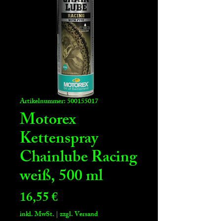
Artikelnummer: 500155017
Motorex
Kettenspray
Chainlube Racing
weiß, 500 ml
Preis
16,55 €
inkl. MwSt.
|
zzgl. Versand