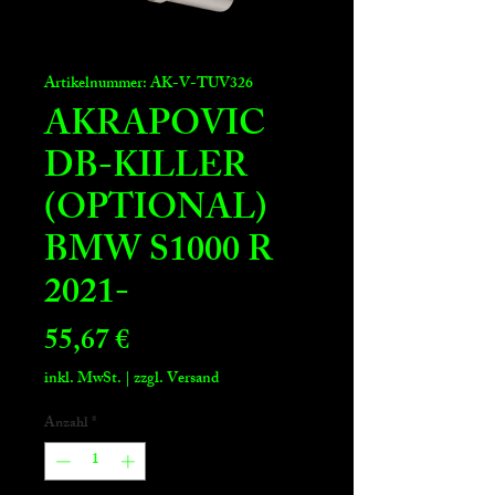
Artikelnummer: AK-V-TUV326
AKRAPOVIC
DB-KILLER
(OPTIONAL)
BMW S1000 R
2021-
Preis
55,67 €
inkl. MwSt.
|
zzgl. Versand
Anzahl
*