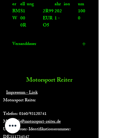
er
ell
ung
ahr
ion
um
BM
S1
2R99
202
100
W
00
EUR
1 -
0
0R
O5
Versanddauer
in ca. 30 Werktagen lieferbar
Motorsport Reiter
Impressum - Link
Motorsport Reiter
Telefon: 0160/93120741
Mail:
info@motorsport-reiter.de
Umsatzsteuer-Identifikationsnummer:
DE311734547