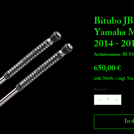
Bitubo JB
Yamaha 
2014 - 20
Artikelnummer: BI-
Prei
650,00 €
inkl. MwSt.
|
zzgl. Ve
Anzahl
*
In 