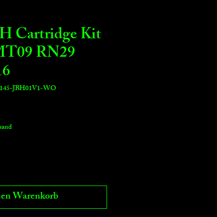
H Cartridge Kit
MT09 RN29
16
Y0145-JBH01V1-WO
s
rsand
den Warenkorb