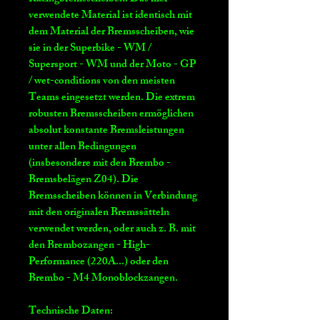
verwendete Material ist identisch mit
dem Material der Bremsscheiben, wie
sie in der Superbike - WM /
Supersport - WM und der Moto - GP
/ wet-conditions von den meisten
Teams eingesetzt werden. Die extrem
robusten Bremsscheiben ermöglichen
absolut konstante Bremsleistungen
unter allen Bedingungen
(insbesondere mit den Brembo -
Bremsbelägen Z04). Die
Bremsscheiben können in Verbindung
mit den originalen Bremssätteln
verwendet werden, oder auch z. B. mit
den Brembozangen - High-
Performance (220A...) oder den
Brembo - M4 Monoblockzangen.
Technische Daten: