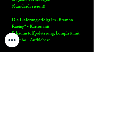
originalen Gußfelgen
(Standardversion)!
Die Lieferung erfolgt im „Brembo
Racing“ - Karton mit
Schaumstoffpolsterung, komplett mit
Brembo - Aufklebern.
Motorsport Reiter
Impressum - Link
Motorsport Reiter
Telefon: 0160/93120741
Mail:
info@motorsport-reiter.de
Umsatzsteuer-Identifikationsnummer:
DE311734547