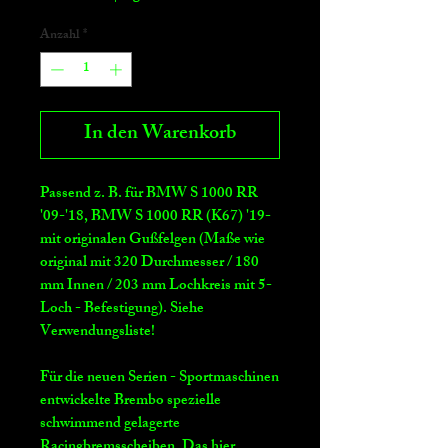
Anzahl
*
In den Warenkorb
Passend z. B. für BMW S 1000 RR
'09-'18, BMW S 1000 RR (K67) '19-
mit originalen Gußfelgen (Maße wie
original mit 320 Durchmesser / 180
mm Innen / 203 mm Lochkreis mit 5-
Loch - Befestigung). Siehe
Verwendungsliste!
Für die neuen Serien - Sportmaschinen
entwickelte Brembo spezielle
schwimmend gelagerte
Racingbremsscheiben. Das hier