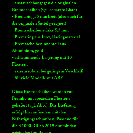
- austauschbar gegen die originalen
Bremsscheiben (vgl. separate Liste)
- Bremsring 35 mm breit (also auch für
die originalen Sättel geeignet)
- Bremsscheibenstärke 5,5 mm
- Bremsring aus Inox, Racingmaterial
- Bremsscheibeninnenteil aus
Aluminium, gold
- schwimmende Lagerung mit 10
Floatern
- extrem robust bei geringem Veschleiß
- für viele Modelle mit ABE
Diese Bremsscheiben werden von
Brembo mit speziellen Floatern
geliefert (vgl. Abb.)! Die Lieferung
erfolgt hier außerdem mit den
Befestigungsschrauben! Passend für
die S 1000 RR ab 2019 nur mit den