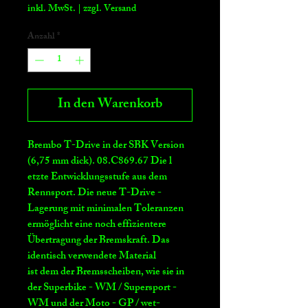
Preis
inkl. MwSt.
|
zzgl. Versand
Anzahl
*
In den Warenkorb
Brembo T-Drive in der SBK Version
(6,75 mm dick). 08.C869.67 Die l​​​
etzte Entwicklungsstufe aus dem
Rennsport. Die neue T-Drive -
Lagerung mit minimalen Toleranzen
ermöglicht eine noch effizientere
Übertragung der Bremskraft. Das
identisch verwendete Material
ist dem der Bremsscheiben, wie sie in
der Superbike - WM / Supersport -
WM und der Moto - GP / wet-