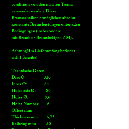
conditions von den meisten Teams
verwendet werden. Diese
Bremsscheiben ermöglichen absolut
konstante Bremsleistungen unter allen
Bedingungen (insbesondere
mit Brembo - Bremsbelägen Z04).
Achtung! Im Lieferumfang befindet
sich 1 Scheibe!
Technische Daten:
Disc Ø: 320
Inner Ø: 64
Holes axis Ø: 80
Holes Ø: 8,6
Holes Number: 6
Offset mm:
Thickness mm:
6,75
Reibring mm: 30