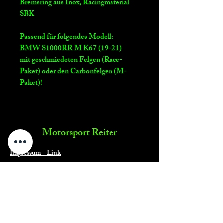
Bremsring aus Inox, Racingmaterial
SBK
Passend für folgendes Modell:
BMW S1000RR M K67 (19-21)
mit geschmiedeten Felgen (Race-
Paket) oder den Carbonfelgen (M-
Paket)!
Motorsport Reiter
Impressum - Link
Motorsport Reiter
Telefon: 0160/93120741
Mail:
info@motorsport-reiter.de
Umsatzsteuer-Identifikationsnummer: