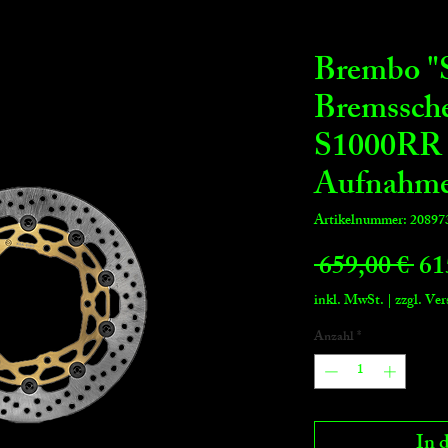
Brembo "
Bremssch
S1000RR
Aufnahme
Artikelnummer: 20897
Sta
 659,00 € 
61
inkl. MwSt.
|
zzgl. Ve
Anzahl
*
In 