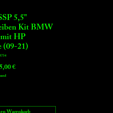
SSP 5,5"
eiben Kit BMW
 mit HP
 (09-21)
3754
ndardpreis
Sale-
5,00 €
Preis
rsand
den Warenkorb