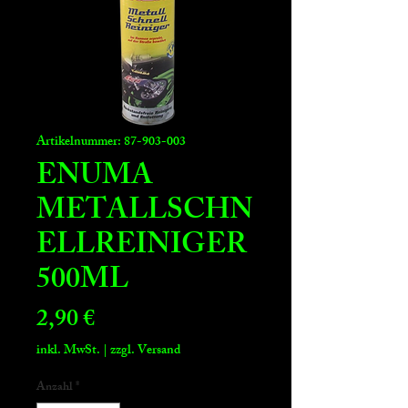
Artikelnummer: 87-903-003
ENUMA
METALLSCHN
ELLREINIGER
500ML
Preis
2,90 €
inkl. MwSt.
|
zzgl. Versand
Anzahl
*