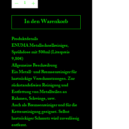
In den Warenkorb
Produktdetails
ENUMA Metallschnellreiniger,
Sprühdose mit 500ml (Literpreis
9,80€)
Allgemeine Beschreibung
Ein Metall- und Bremsenreiniger für
hartnäckige Verschmutzungen. Zur
rückstandsfreien Reinigung und
Entfettung von Metallteilen an
Rahmen, Schwinge, usw.
Auch als Bremsenreiniger und für die
Kettenreinigung geeignet. Selbst
hartnäckiger Schmutz wird zuverlässig
entfernt.