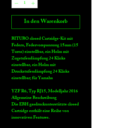
In den Warenkorb
BITUBO closed Cartridge-Kit mit
Federn, Federvorspannung 15mm (15
Turns) einstellbar, ein Holm mit
Zugstufendämpfung 24 Klicks
einstellbar, ein Holm mit
Druckstufendämpfung 24 Klicks
einstellbar; für Yamaha
YZF R6, Typ RJ15, Modelljahr 2016
Allgemeine Beschreibung
Die EBH gasdruckunterstützte closed
Cartridge enthält eine Reihe von
innovativen Features.