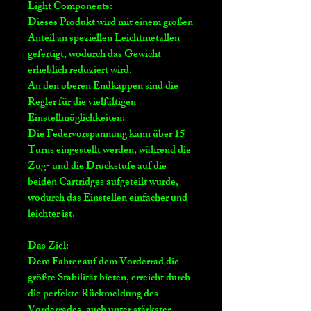
Light Components:
Dieses Produkt wird mit einem großen
Anteil an speziellen Leichtmetallen
gefertigt, wodurch das Gewicht
erheblich reduziert wird.
An den oberen Endkappen sind die
Regler für die vielfältigen
Einstellmöglichkeiten:
Die Federvorspannung kann über 15
Turns eingestellt werden, während die
Zug- und die Druckstufe auf die
beiden Cartridges aufgeteilt wurde,
wodurch das Einstellen einfacher und
leichter ist.
Das Ziel:
Dem Fahrer auf dem Vorderrad die
größte Stabilität bieten, erreicht durch
die perfekte Rückmeldung des
Vorderrades, auch unter stärkster