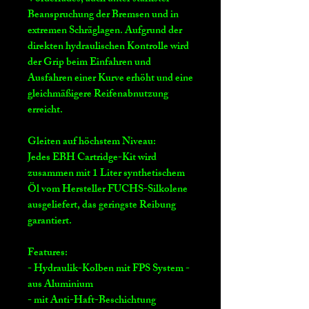
Beanspruchung der Bremsen und in
extremen Schräglagen. Aufgrund der
direkten hydraulischen Kontrolle wird
der Grip beim Einfahren und
Ausfahren einer Kurve erhöht und eine
gleichmäßigere Reifenabnutzung
erreicht.
Gleiten auf höchstem Niveau:
Jedes EBH Cartridge-Kit wird
zusammen mit 1 Liter synthetischem
Öl vom Hersteller FUCHS-Silkolene
ausgeliefert, das geringste Reibung
garantiert.
Features:
- Hydraulik-Kolben mit FPS System -
aus Aluminium
- mit Anti-Haft-Beschichtung