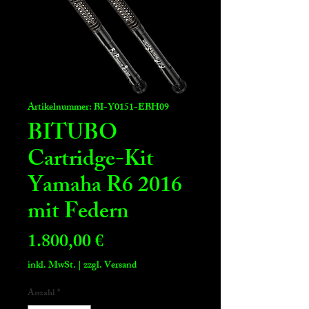
Artikelnummer: BI-Y0151-EBH09
BITUBO
Cartridge-Kit
Yamaha R6 2016
mit Federn
Preis
1.800,00 €
inkl. MwSt.
|
zzgl. Versand
Anzahl
*