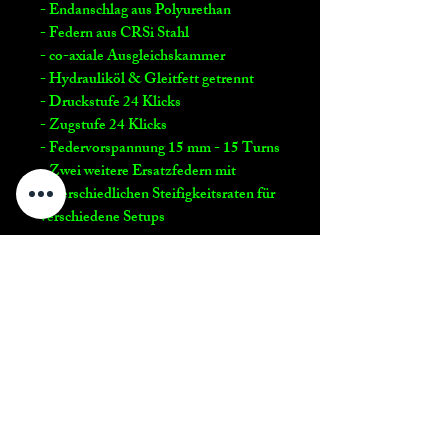
- Endanschlag aus Polyurethan
- Federn aus CRSi Stahl
- co-axiale Ausgleichskammer
- Hydrauliköl & Gleitfett getrennt
- Druckstufe 24 Klicks
- Zugstufe 24 Klicks
- Federvorspannung 15 mm - 15 Turns
- Zwei weitere Ersatzfedern mit
unterschiedlichen Steifigkeitsraten für
verschiedene Setups
Motorsport Reiter
Impressum - Link
Motorsport Reiter
Telefon: 0160/93120741