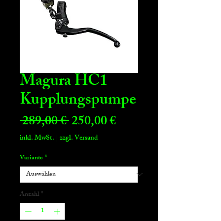
Magura HC1
Kupplungspumpe
Standardpreis
Sale-
 289,00 € 
250,00 €
Preis
inkl. MwSt.
|
zzgl. Versand
Variante
*
Anzahl
*