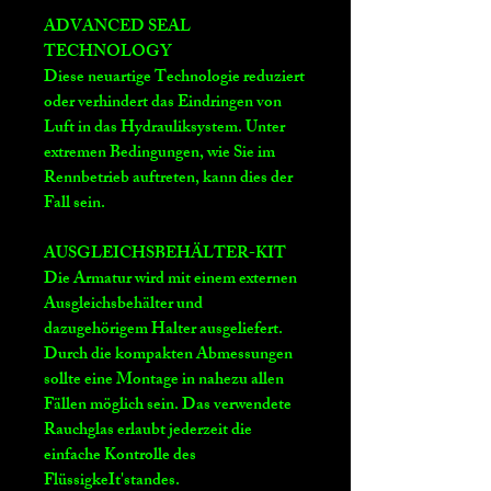
ADVANCED SEAL
TECHNOLOGY
Diese neuartige Technologie reduziert
oder verhindert das Eindringen von
Luft in das Hydrauliksystem. Unter
extremen Bedingungen, wie Sie im
Rennbetrieb auftreten, kann dies der
Fall sein.
AUSGLEICHSBEHÄLTER-KIT
Die Armatur wird mit einem externen
Ausgleichsbehälter und
dazugehörigem Halter ausgeliefert.
Durch die kompakten Abmessungen
sollte eine Montage in nahezu allen
Fällen möglich sein. Das verwendete
Rauchglas erlaubt jederzeit die
einfache Kontrolle des
FlüssigkeIt'standes.