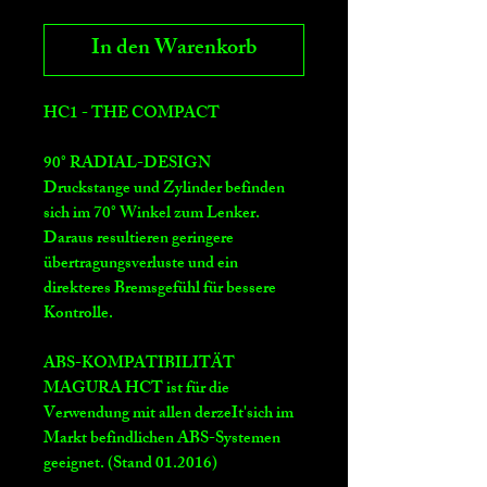
In den Warenkorb
HC1 - THE COMPACT
90° RADIAL-DESIGN
Druckstange und Zylinder befinden
sich im 70° Winkel zum Lenker.
Daraus resultieren geringere
übertragungsverluste und ein
direkteres Bremsgefühl für bessere
Kontrolle.
ABS-KOMPATIBILITÄT
MAGURA HCT ist für die
Verwendung mit allen derzeIt'sich im
Markt befindlichen ABS-Systemen
geeignet. (Stand 01.2016)