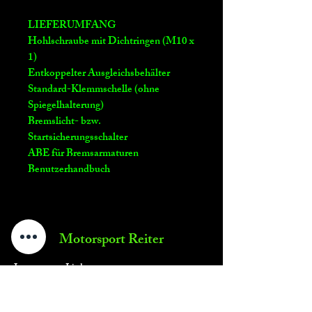
LIEFERUMFANG
Hohlschraube mit Dichtringen (M10 x
1)
Entkoppelter Ausgleichsbehälter
Standard-Klemmschelle (ohne
Spiegelhalterung)
Bremslicht- bzw.
Startsicherungsschalter
ABE für Bremsarmaturen
Benutzerhandbuch
Motorsport Reiter
Impressum - Link
Motorsport Reiter