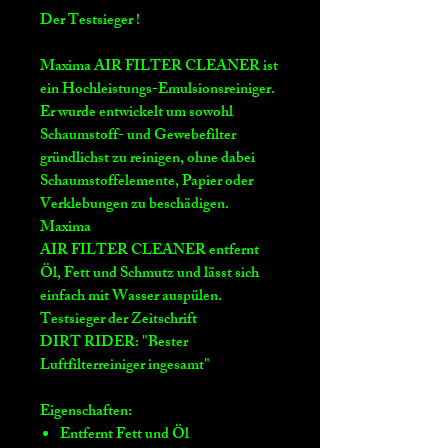
Der Testsieger !
Maxima AIR FILTER CLEANER ist
ein Hochleistungs-Emulsionsreiniger.
Er wurde entwickelt um sowohl
Schaumstoff- und Gewebefilter
gründlichst zu reinigen, ohne dabei
Schaumstoffelemente, Papier oder
Verklebungen zu beschädigen.
Maxima
AIR FILTER CLEANER entfernt
Öl, Fett und Schmutz und lässt sich
einfach mit Wasser auspülen.
Testsieger der Zeitschrift
DIRT RIDER: "Bester
Luftfilterreiniger ingesamt"
Eigenschaften:
Entfernt Fett und Öl