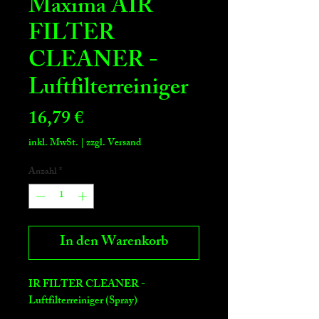
Maxima AIR
FILTER
CLEANER -
Luftfilterreiniger
Preis
16,79 €
inkl. MwSt.
|
zzgl. Versand
Anzahl
*
In den Warenkorb
IR FILTER CLEANER -
Luftfilterreiniger (Spray)