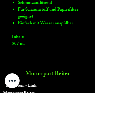
Schmutzauflösend
Für Schaumstoff und Papierfilter
geeignet
Einfach mit Wasser auspülbar
Inhalt:
507 ml
Motorsport Reiter
Impressum - Link
Motorsport Reiter
Telefon: 0160/93120741
Mail:
info@motorsport-reiter.de
Umsatzsteuer-Identifikationsnummer:
DE311734547