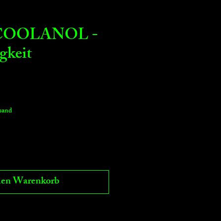
 COOLANOL -
gkeit
rsand
den Warenkorb