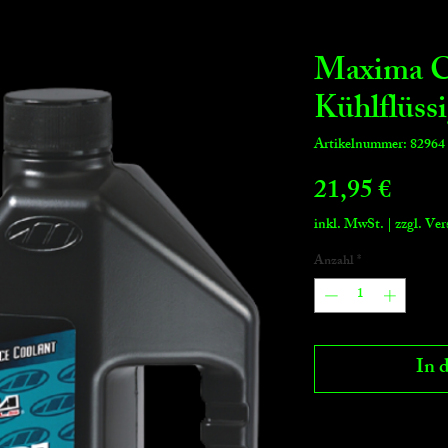
Maxima
Kühlflüssi
Artikelnummer: 82964
Preis
21,95 €
inkl. MwSt.
|
zzgl. Ve
Anzahl
*
In 