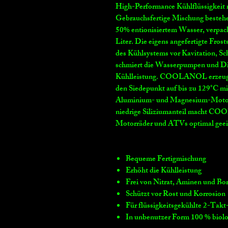
High-Performance Kühlflüssigkeit 
Gebrauchsfertige Mischung besteh
50% entionisiertem Wasser, verpac
Liter. Die eigens angefertigte Fro
des Kühlsystems vor Kavitation,
schmiert die Wasserpumpen und Di
Kühlleistung. COOLANOL erzeugt e
den Siedepunkt auf bis zu 129°C mit
Aluminium- und Magnesium-Motor
niedrige Siliziumanteil macht COO
Motorräder und ATVs optimal geei
Bequeme Fertigmischung
Erhöht die Kühlleistung
Frei von Nitrat, Aminen und Bo
Schützt vor Rost und Korrosion
Für flüssigkeitsgekühlte 2-Tak
In unbenutzer Form 100 % biolo