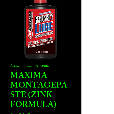
Artikelnummer: 69-01904
MAXIMA
MONTAGEPA
STE (ZINK
FORMULA)