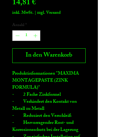
Preis
14,81 €
inkl. MwSt.
|
zzgl. Versand
Anzahl
*
In den Warenkorb
Produktinformationen "MAXIMA
MONTAGEPASTE (ZINK
FORMULA)"
- 2 Fache Zinkformel
- Verhindert den Kontakt von
Metall zu Metall
- Reduziert den Verschleiß
- Hervorragender Rost- und
Korrosionsschutz bei der Lagerung