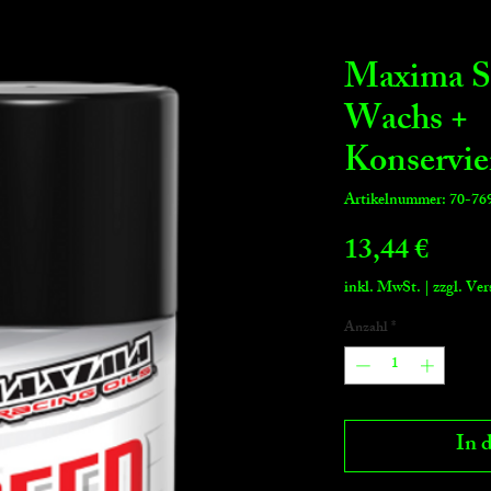
Maxima 
Wachs +
Konservie
Artikelnummer: 70-76
Preis
13,44 €
inkl. MwSt.
|
zzgl. Ve
Anzahl
*
In 