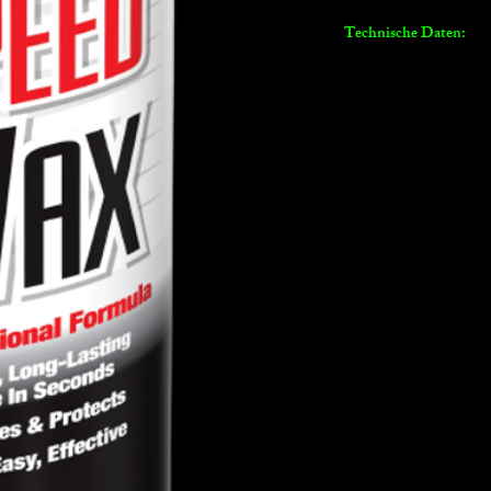
Technische Daten:
Daten:
Für alle harten
Oberflächen
geeignet
Für Lexan®
& Polycarbonat
windsschutzsch
n geeignet
Einfache
Anwendung
Reinigt, poliert
schützt Lacke,
Chrom, Plastik