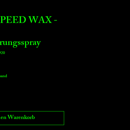
SPEED WAX -
rungsspray
920
rsand
den Warenkorb