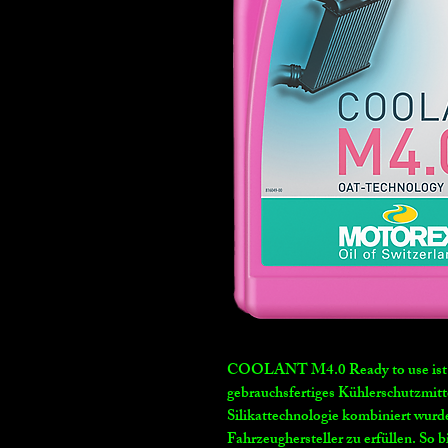
COOLANT M4.0 Ready to use ist ei
gebrauchsfertiges Kühlerschutzmitt
Silikattechnologie kombiniert wur
Fahrzeughersteller zu erfüllen. So 