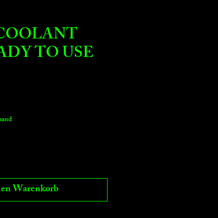
x COOLANT
EADY TO USE
rsand
den Warenkorb