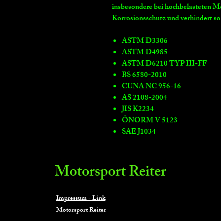
insbesondere bei hochbelasteten Mo
Korrosionsschutz und verhindert s
ASTM D3306
ASTM D4985
ASTM D6210 TYP III-FF
BS 6580-2010
CUNA NC 956-16
AS 2108-2004
JIS K2234
ÖNORM V 5123
SAE J1034
Motorsport Reiter
Impressum - Link
Motorsport Reiter