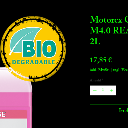
Motore
M4.0 R
2L
Preis
17,85 €
inkl. MwSt.
|
zzgl. Ve
Anzahl
*
In 