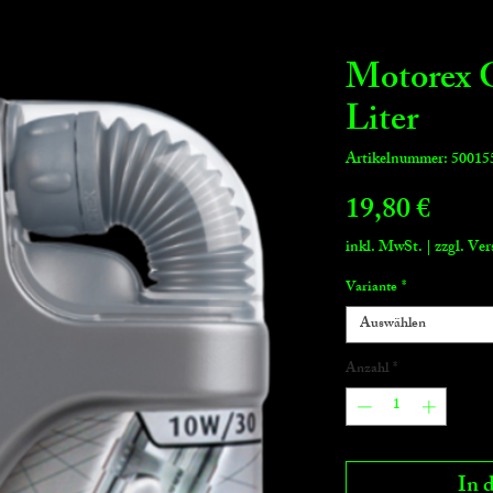
Motorex G
Liter
Artikelnummer: 50015
Preis
19,80 €
inkl. MwSt.
|
zzgl. Ve
Variante
*
Auswählen
Anzahl
*
In 