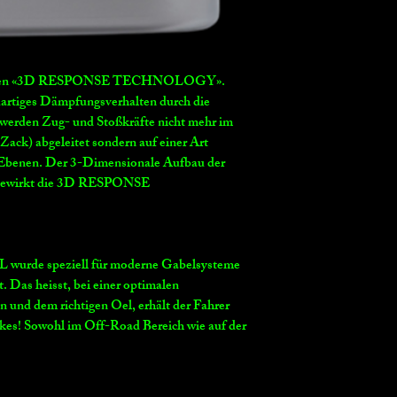
euen «3D RESPONSE TECHNOLOGY».
uartiges Dämpfungsverhalten durch die
 werden Zug- und Stoßkräfte nicht mehr im
ack) abgeleitet sondern auf einer Art
 Ebenen. Der 3-Dimensionale Aufbau der
bewirkt die 3D RESPONSE
e speziell für moderne Gabelsysteme
 Das heisst, bei einer optimalen
und dem richtigen Oel, erhält der Fahrer
kes! Sowohl im Off-Road Bereich wie auf der