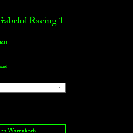
abelöl Racing 1
5059
rsand
den Warenkorb